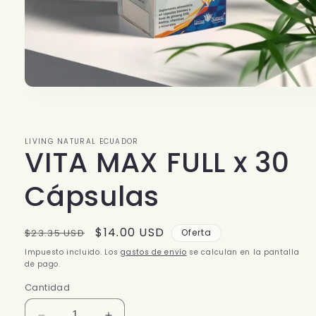
Abrir
elemento
multimedia
1
en
LIVING NATURAL ECUADOR
una
VITA MAX FULL x 30
ventana
modal
Cápsulas
Precio
Precio
$14.00 USD
$23.35 USD
Oferta
habitual
de
Impuesto incluido. Los
gastos de envío
se calculan en la pantalla
oferta
de pago.
Cantidad