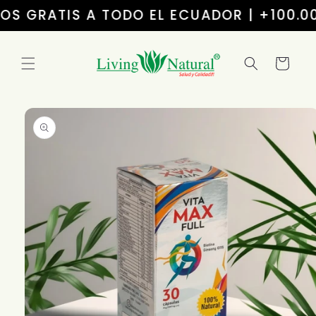
Ir
ÍOS GRATIS A TODO EL ECUADOR | +100.00
directamente
al contenido
Carrito
Ir
directamente
a la
información
del producto