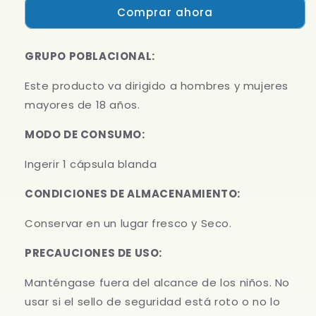
CÀPSULA
CÀPSULA
Comprar ahora
BLANDA-
BLANDA-
BLISTER
BLISTER
|
|
GRUPO POBLACIONAL:
X30,
X30,
X60,
X60,
Este producto va dirigido a hombres y mujeres
X100
X100
mayores de 18 años.
|
|
1000
1000
MODO DE CONSUMO:
mg
mg
Ingerir 1 cápsula blanda
CONDICIONES DE ALMACENAMIENTO:
Conservar en un lugar fresco y Seco.
PRECAUCIONES DE USO:
Manténgase fuera del alcance de los niños. No
usar si el sello de seguridad está roto o no lo