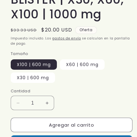
X100 | 1000 mg
Precio
Precio
$20.00 USD
$33.33 USD
Oferta
habitual
de
Impuesto incluido. Los
gastos de envío
se calculan en la pantalla
oferta
de pago.
Tamaño
X100 | 600 mg
X60 | 600 mg
X30 | 600 mg
Cantidad
Reducir
Aumentar
cantidad
cantidad
para
para
Agregar al carrito
OMEGA
OMEGA
3,6,9
3,6,9