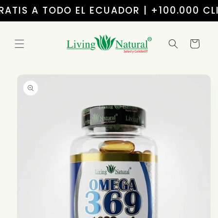
Ir
RATIS A TODO EL ECUADOR | +100.000 CLI
directamente
al contenido
Carrito
Ir
directamente
a la
información
del producto