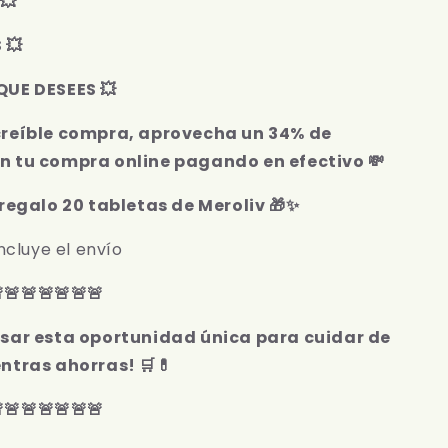
💥
MEROLIV
 💥
QUE DESEES 💥
creíble compra, aprovecha un 34% de
n tu compra online pagando en efectivo 💸
 regalo 20 tabletas de Meroliv 🎁✨
incluye el envío
🚨🚨🚨🚨🚨🚨
asar esta oportunidad única para cuidar de
ntras ahorras! 🛒💊
🚨🚨🚨🚨🚨🚨