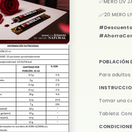
✅MERO LIV J
,✅20 MERO L
#Descuento
#AhorraCon
POBLACIÓN D
Para adultos.
INSTRUCCIO
Tomar una co
Tableta: Con
CONDICIONE