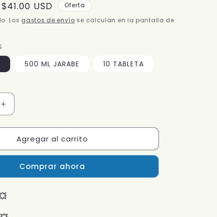
Precio
$41.00 USD
Oferta
de
do. Los
gastos de envío
se calculan en la pantalla de
oferta
S
S
500 ML JARABE
10 TABLETA
Aumentar
cantidad
para
Agregar al carrito
MERO
LIV
500
Comprar ahora
ml
|
GRATIS
💥
20
S
TABLETAS