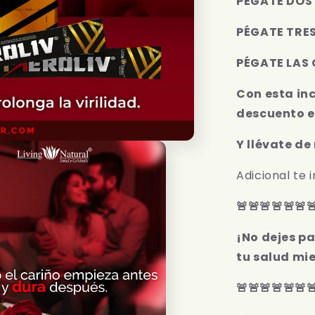
PÉGATE DOS 
MEROLIV
PÉGATE TRES
PÉGATE LAS 
Con esta in
descuento e
Y llévate de
Adicional te 
🚨🚨🚨🚨🚨🚨
¡No dejes p
tu salud mie
🚨🚨🚨🚨🚨🚨