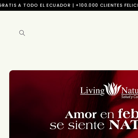
Ir
S A TODO EL ECUADOR | +100.000 CLIENTES FELICES ⭐⭐
directamente
al contenido
Ir
directamente
a la
información
del producto