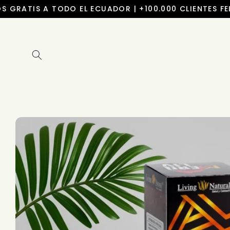
Ir
 GRATIS A TODO EL ECUADOR | +100.000 CLIENTES FELI
directamente
al contenido
Ir
directamente
a la
información
del producto