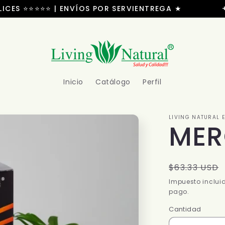
CES ⭐⭐⭐⭐⭐ | ENVÍOS POR SERVIENTREGA ★
+100
Inicio
Catálogo
Perfil
LIVING NATURAL 
MER
Precio
$63.33 USD
habitual
Impuesto inclui
pago.
Cantidad