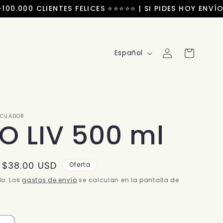
.000 CLIENTES FELICES ⭐⭐⭐⭐⭐ | SI PIDES HOY ENVÍOS
Iniciar
I
Carrito
Español
sesión
d
i
o
ECUADOR
O LIV 500 ml
m
a
Precio
$38.00 USD
Oferta
de
do. Los
gastos de envío
se calculan en la pantalla de
oferta