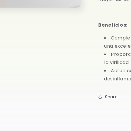
Beneficios:
Complem
una excelen
Proporc
la virilidad.
Actúa c
desinflama
Share