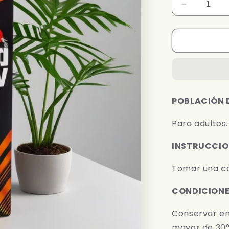
Reducir
cantidad
para
MERO
LIV
500
ml
POBLACIÓN D
Para adultos.
INSTRUCCIO
Tomar una co
CONDICIONE
Conservar en
mayor de 30°C