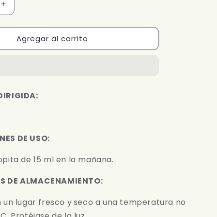
Aumentar
cantidad
para
Agregar al carrito
MERO
LIV
500
ml
IRIGIDA:
NES DE USO:
pita de 15 ml en la mañana.
S DE ALMACENAMIENTO:
 un lugar fresco y
seco a una temperatura no
. Protéjase de la luz.