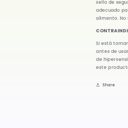
sello de segu
adecuado par
alimento. No
CONTRAINDI
Si está toma
antes de usa
de hipersensi
este product
Share