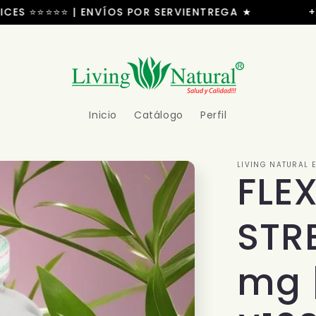
S ⭐⭐⭐⭐⭐ | ENVÍOS POR SERVIENTREGA ★
+100.
Inicio
Catálogo
Perfil
LIVING NATURAL 
FLE
STR
mg |