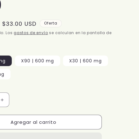
0
Precio
$33.00 USD
Oferta
de
do. Los
gastos de envío
se calculan en la pantalla de
oferta
 mg
X90 | 600 mg
X30 | 600 mg
mg
Aumentar
cantidad
para
Agregar al carrito
FLEX-
A-
MIN