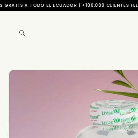
Ir
RATIS A TODO EL ECUADOR | +100.000 CLIENTES FELICE
directamente
al contenido
Ir
directamente
a la
información
del producto