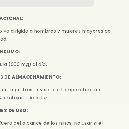
TRIPLE
H
STRENGTH
|
ACIONAL:
600
mg
o va dirigido a hombres y mujeres mayores de
|
ad.
X30,
X90,
X120
ONSUMO:
sula (600 mg) al día.
S DE ALMACENAMIENTO:
 un lugar fresco y seco
a temperatura no
 protéjase de la luz.
NES
DE USO:
era del alcance de los niños. No usar si el