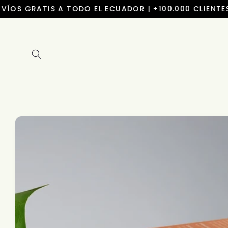
Ir
ÍOS GRATIS A TODO EL ECUADOR | +100.000 CLIENTES F
directamente
al contenido
Ir
directamente
a la
información
del producto