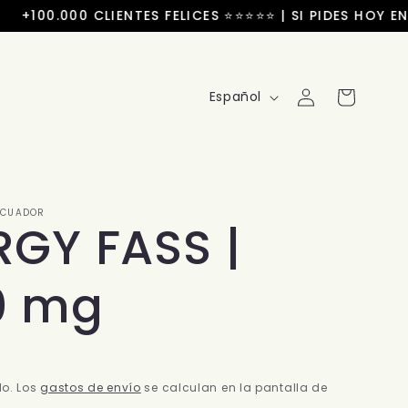
100.000 CLIENTES FELICES ⭐⭐⭐⭐⭐ | SI PIDES HOY ENVÍ
Iniciar
I
Carrito
Español
sesión
d
i
o
ECUADOR
RGY FASS |
m
a
0 mg
do. Los
gastos de envío
se calculan en la pantalla de