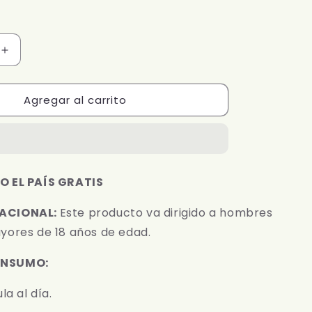
Aumentar
cantidad
para
Agregar al carrito
ENERGY
FASS
|
1000
mg
O EL PAÍS GRATIS
ACIONAL:
Este producto va dirigido a hombres
yores de 18 años de edad.
ONSUMO:
la al día.