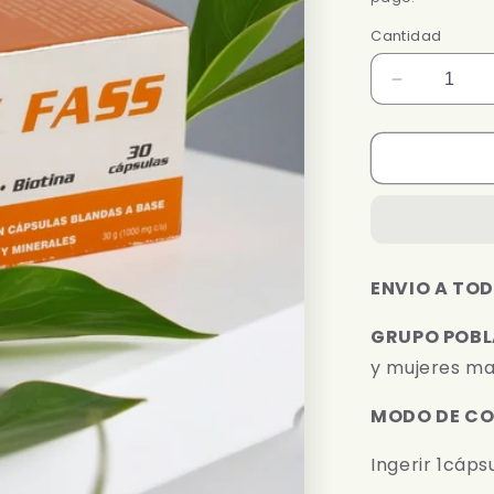
Cantidad
Reducir
cantidad
para
ENERGY
FASS
|
1000
mg
ENVIO A TOD
GRUPO POBL
y mujeres ma
MODO DE C
Ingerir 1cápsu