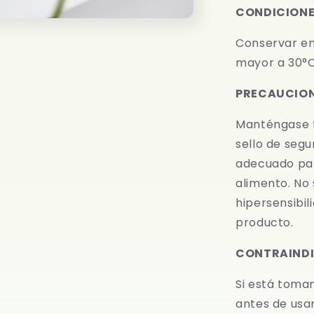
CONDICIONE
Conservar en
mayor a 30°C,
PRECAUCIO
Manténgase fu
sello de segu
adecuado par
alimento. No
hipersensibil
producto.
CONTRAINDI
Si está toma
antes de usar