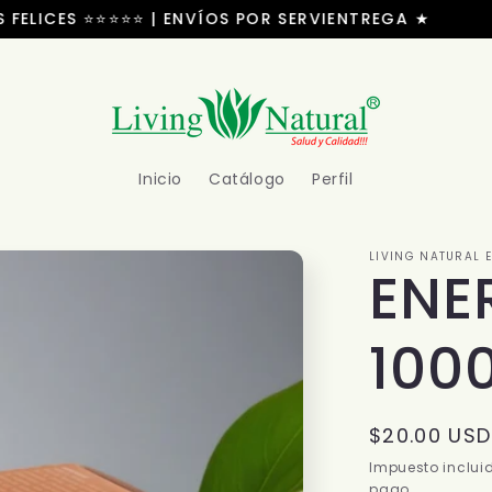
ELICES ⭐⭐⭐⭐⭐ | ENVÍOS POR SERVIENTREGA ★
+
Inicio
Catálogo
Perfil
LIVING NATURAL 
ENE
100
Precio
$20.00 USD
habitual
Impuesto inclui
pago.