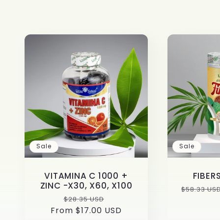
l
l
e
c
t
Sale
Sale
i
VITAMINA C 1000 +
FIBER
o
ZINC -X30, X60, X100
Regular
$58.33 US
Regular
Sale
$28.35 USD
price
From $17.00 USD
price
price