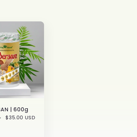
SAN | 600g
Sale
$35.00 USD
D
price