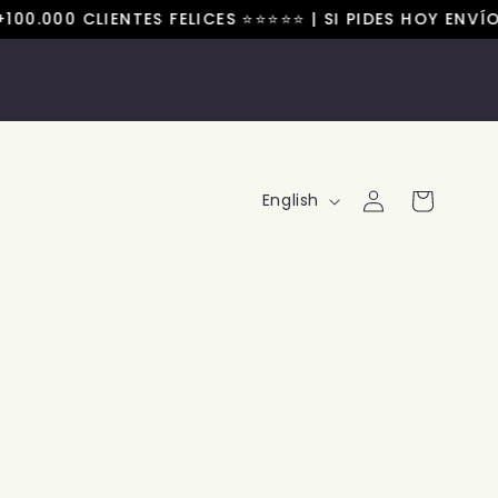
00.000 CLIENTES FELICES ⭐⭐⭐⭐⭐ | SI PIDES HOY ENVÍ
Log
L
Cart
English
in
a
n
g
u
a
g
e